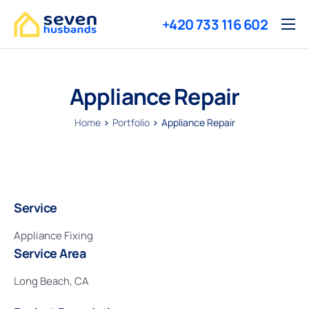
+420 733 116 602
Služby
O nás
Appliance Repair
Reference
Home
Portfolio
Appliance Repair
Ceny
Kontakty
Service
Appliance Fixing
Service Area
Long Beach, CA