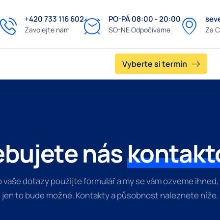
+420 733 116 602
PO-PÁ 08:00 - 20:00
seve
Zavolejte nám
SO-NE Odpočíváme
Za C
Vyberte si termín
ebujete nás
kontakt
o vaše dotazy použijte formulář a my se vám ozveme ihned, 
jen to bude možné. Kontakty a působnost naleznete níže.