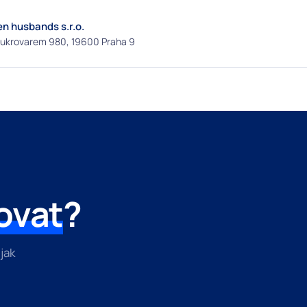
n husbands s.r.o.
ukrovarem 980, 19600 Praha 9
ovat
?
jak