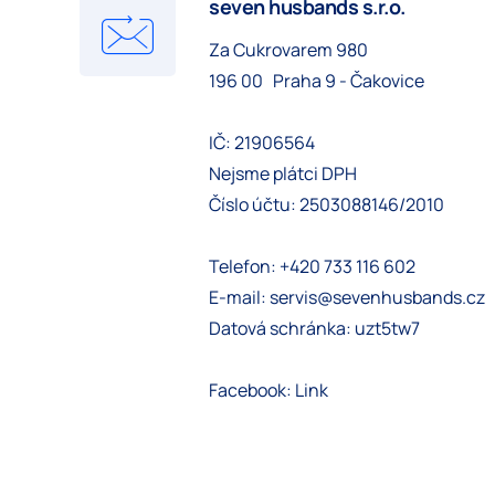
seven husbands s.r.o.
Za Cukrovarem 980
196 00 Praha 9 - Čakovice
IČ: 21906564
Nejsme plátci DPH
Číslo účtu: 2503088146/2010
Telefon: +420 733 116 602
E-mail: servis@sevenhusbands.cz
Datová schránka: uzt5tw7
Facebook:
Link