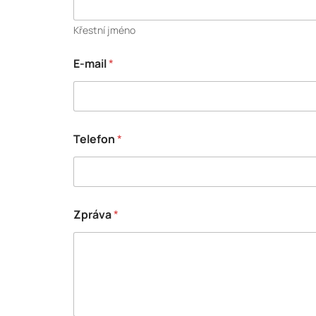
Křestní jméno
E-mail
*
Z
Telefon
*
p
r
á
v
a
T
Zpráva
*
e
l
e
f
o
n
*